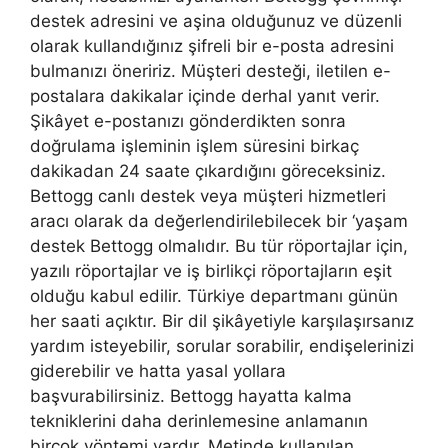
destek adresini ve aşina olduğunuz ve düzenli
olarak kullandığınız şifreli bir e-posta adresini
bulmanızı öneririz. Müşteri desteği, iletilen e-
postalara dakikalar içinde derhal yanıt verir.
Şikâyet e-postanızı gönderdikten sonra
doğrulama işleminin işlem süresini birkaç
dakikadan 24 saate çıkardığını göreceksiniz.
Bettogg canlı destek veya müşteri hizmetleri
aracı olarak da değerlendirilebilecek bir ‘yaşam
destek Bettogg olmalıdır. Bu tür röportajlar için,
yazılı röportajlar ve iş birlikçi röportajların eşit
olduğu kabul edilir. Türkiye departmanı günün
her saati açıktır. Bir dil şikâyetiyle karşılaşırsanız
yardım isteyebilir, sorular sorabilir, endişelerinizi
giderebilir ve hatta yasal yollara
başvurabilirsiniz. Bettogg hayatta kalma
tekniklerini daha derinlemesine anlamanın
birçok yöntemi vardır. Metinde kullanılan