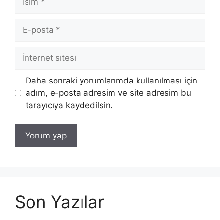
E-
posta
İnternet
sitesi
Daha sonraki yorumlarımda kullanılması için
adım, e-posta adresim ve site adresim bu
tarayıcıya kaydedilsin.
Son Yazılar