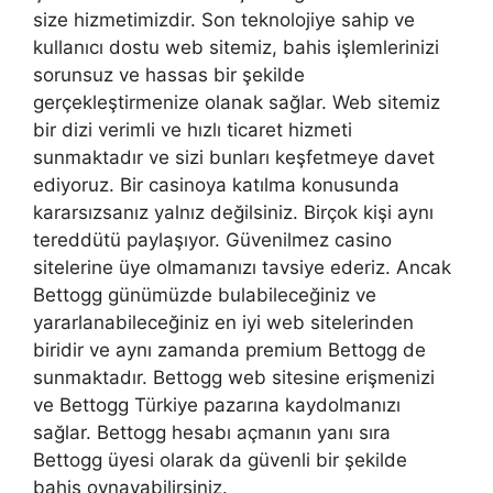
size hizmetimizdir. Son teknolojiye sahip ve
kullanıcı dostu web sitemiz, bahis işlemlerinizi
sorunsuz ve hassas bir şekilde
gerçekleştirmenize olanak sağlar. Web sitemiz
bir dizi verimli ve hızlı ticaret hizmeti
sunmaktadır ve sizi bunları keşfetmeye davet
ediyoruz. Bir casinoya katılma konusunda
kararsızsanız yalnız değilsiniz. Birçok kişi aynı
tereddütü paylaşıyor. Güvenilmez casino
sitelerine üye olmamanızı tavsiye ederiz. Ancak
Bettogg günümüzde bulabileceğiniz ve
yararlanabileceğiniz en iyi web sitelerinden
biridir ve aynı zamanda premium Bettogg de
sunmaktadır. Bettogg web sitesine erişmenizi
ve Bettogg Türkiye pazarına kaydolmanızı
sağlar. Bettogg hesabı açmanın yanı sıra
Bettogg üyesi olarak da güvenli bir şekilde
bahis oynayabilirsiniz.