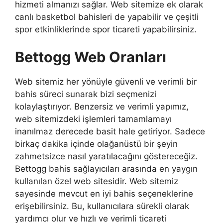
hizmeti almanızı sağlar. Web sitemize ek olarak
canlı basketbol bahisleri de yapabilir ve çeşitli
spor etkinliklerinde spor ticareti yapabilirsiniz.
Bettogg Web Oranları
Web sitemiz her yönüyle güvenli ve verimli bir
bahis süreci sunarak bizi seçmenizi
kolaylaştırıyor. Benzersiz ve verimli yapımız,
web sitemizdeki işlemleri tamamlamayı
inanılmaz derecede basit hale getiriyor. Sadece
birkaç dakika içinde olağanüstü bir şeyin
zahmetsizce nasıl yaratılacağını göstereceğiz.
Bettogg bahis sağlayıcıları arasında en yaygın
kullanılan özel web sitesidir. Web sitemiz
sayesinde mevcut en iyi bahis seçeneklerine
erişebilirsiniz. Bu, kullanıcılara sürekli olarak
yardımcı olur ve hızlı ve verimli ticareti