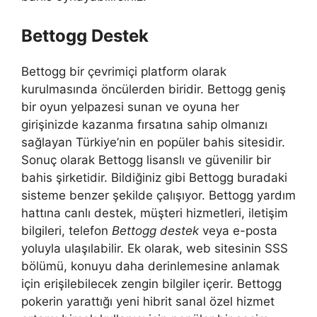
Bettogg Destek
Bettogg bir çevrimiçi platform olarak
kurulmasında öncülerden biridir. Bettogg geniş
bir oyun yelpazesi sunan ve oyuna her
girişinizde kazanma fırsatına sahip olmanızı
sağlayan Türkiye’nin en popüler bahis sitesidir.
Sonuç olarak Bettogg lisanslı ve güvenilir bir
bahis şirketidir. Bildiğiniz gibi Bettogg buradaki
sisteme benzer şekilde çalışıyor. Bettogg yardım
hattına canlı destek, müşteri hizmetleri, iletişim
bilgileri, telefon
Bettogg destek
veya e-posta
yoluyla ulaşılabilir. Ek olarak, web sitesinin SSS
bölümü, konuyu daha derinlemesine anlamak
için erişilebilecek zengin bilgiler içerir. Bettogg
pokerin yarattığı yeni hibrit sanal özel hizmet