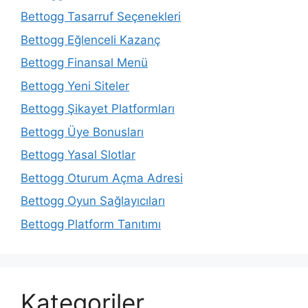
Bettogg Tasarruf Seçenekleri
Bettogg Eğlenceli Kazanç
Bettogg Finansal Menü
Bettogg Yeni Siteler
Bettogg Şikayet Platformları
Bettogg Üye Bonusları
Bettogg Yasal Slotlar
Bettogg Oturum Açma Adresi
Bettogg Oyun Sağlayıcıları
Bettogg Platform Tanıtımı
Kategoriler