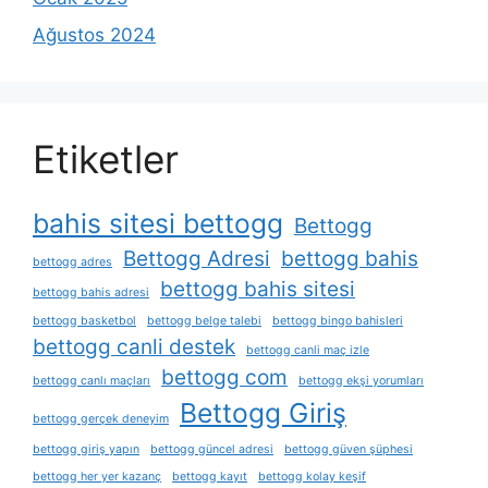
Ağustos 2024
Etiketler
bahis sitesi bettogg
Bettogg
Bettogg Adresi
bettogg bahis
bettogg adres
bettogg bahis sitesi
bettogg bahis adresi
bettogg basketbol
bettogg belge talebi
bettogg bingo bahisleri
bettogg canli destek
bettogg canli maç izle
bettogg com
bettogg canlı maçları
bettogg ekşi yorumları
Bettogg Giriş
bettogg gerçek deneyim
bettogg giriş yapın
bettogg güncel adresi
bettogg güven şüphesi
bettogg her yer kazanç
bettogg kayıt
bettogg kolay keşif