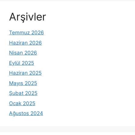
Arşivler
Temmuz 2026
Haziran 2026
Nisan 2026
Eylül 2025
Haziran 2025
Mayıs 2025
Şubat 2025
Ocak 2025
Ağustos 2024