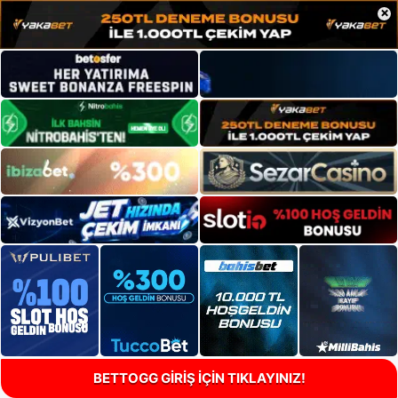
×
BETTOGG GİRİŞ İÇİN TIKLAYINIZ!