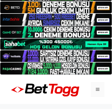
İçeriğe
atla
Menü