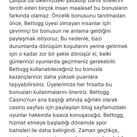
çalışsa da ülkemizdeki yasadışı bahis sitelerini
tercih eden birçok insan maalesef bu bonusların
farkında olamaz. Öncelik bonusunu tanıtmadan
önce, Bettogg üyesi olmayan insanlar için
çevrimiçi bir bonusun ne anlama geldiğini
paylaşmak istiyoruz. Bu nedenle, bazı
durumlarda dönüşüm koşullarını yerine getirmek
için o kadar zor bir şekle dönüşür ki, belki
günlerinizi oyunlarda geçirmeniz gerekebilir.
Bettogg kullanabileceğiniz bu bonusla
kazançlarınızı daha yüksek puanlara
taşıyabilirsiniz. Üyelerimize her fırsatta bu
bonusları kullanmalarını öneririz. Bettogg
Casino’nun ana başlığı altında ağırlıklı olarak
casino sayfası için paylaşılan blog sayfamızdaki
oyunlar hakkında kısaca konuşacağız. Bettogg,
hizmet etmeye başladığı dönemde spor
bahisleri ile daha belirgindi. Zaman geçtikçe,