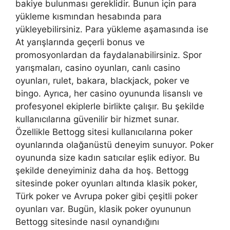
bakiye bulunması gereklidir. Bunun için para
yükleme kısmından hesabında para
yükleyebilirsiniz. Para yükleme aşamasında ise
At yarışlarında geçerli bonus ve
promosyonlardan da faydalanabilirsiniz. Spor
yarışmaları, casino oyunları, canlı casino
oyunları, rulet, bakara, blackjack, poker ve
bingo. Ayrıca, her casino oyununda lisanslı ve
profesyonel ekiplerle birlikte çalışır. Bu şekilde
kullanıcılarına güvenilir bir hizmet sunar.
Özellikle Bettogg sitesi kullanıcılarına poker
oyunlarında olağanüstü deneyim sunuyor. Poker
oyununda size kadın satıcılar eşlik ediyor. Bu
şekilde deneyiminiz daha da hoş. Bettogg
sitesinde poker oyunları altında klasik poker,
Türk poker ve Avrupa poker gibi çeşitli poker
oyunları var. Bugün, klasik poker oyununun
Bettogg sitesinde nasıl oynandığını