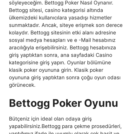
söyleyeceğim. Bettogg Poker Nasıl Oynanır.
Bettogg sitesi, casino kategorisi altında
ülkemizdeki kullanıcılara yasadışı hizmetler
sunmaktadır. Ancak, siteye erişmek son derece
kolaydır. Bettogg sitesinin etki alanı adresine
sosyal medya hesapları ve e -Mail hesabınız
aracılığıyla erişebilirsiniz. Bettogg hesabınıza
giriş yaptıktan sonra, ana sayfadaki Casino
kategorisine giriş yapın. Oyunlar bölümüne
klasik poker oyununa girin. Klasik poker
oyununa giriş yaptıktan sonra çoğu oyun odası
görünecek.
Bettogg Poker Oyunu
Bütçeniz için ideal olan odaya giriş
yapabilirsiniz.Bettogg para çekme prosedürleri,
yaptığımız ifade ile uyumlu olarak çok basit ve