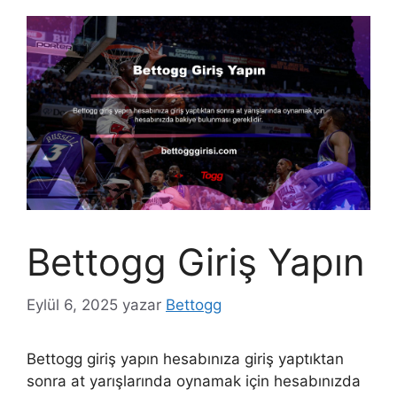
Bettogg Giriş Yapın
Eylül 6, 2025
yazar
Bettogg
Bettogg giriş yapın hesabınıza giriş yaptıktan
sonra at yarışlarında oynamak için hesabınızda