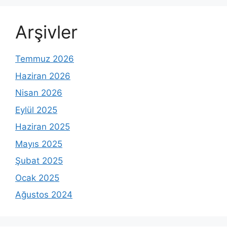
Arşivler
Temmuz 2026
Haziran 2026
Nisan 2026
Eylül 2025
Haziran 2025
Mayıs 2025
Şubat 2025
Ocak 2025
Ağustos 2024