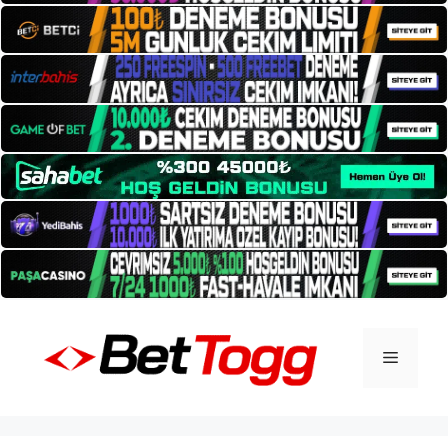
İçeriğe
atla
Menü