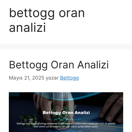
bettogg oran
analizi
Bettogg Oran Analizi
Mayıs 21, 2025
yazar
Bettogg