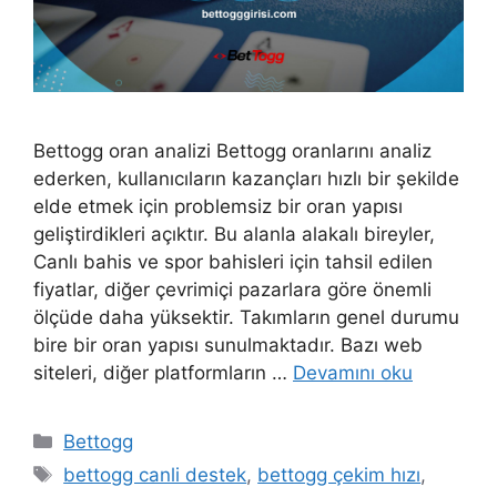
Bettogg oran analizi Bettogg oranlarını analiz
ederken, kullanıcıların kazançları hızlı bir şekilde
elde etmek için problemsiz bir oran yapısı
geliştirdikleri açıktır. Bu alanla alakalı bireyler,
Canlı bahis ve spor bahisleri için tahsil edilen
fiyatlar, diğer çevrimiçi pazarlara göre önemli
ölçüde daha yüksektir. Takımların genel durumu
bire bir oran yapısı sunulmaktadır. Bazı web
siteleri, diğer platformların …
Devamını oku
Kategoriler
Bettogg
Etiketler
bettogg canli destek
,
bettogg çekim hızı
,