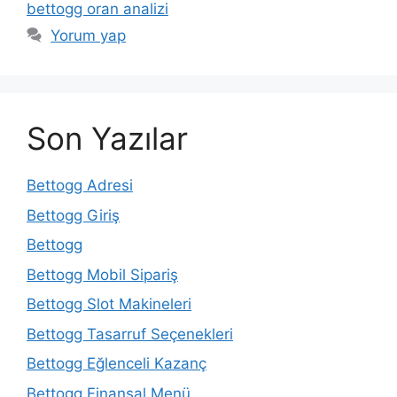
bettogg oran analizi
Yorum yap
Son Yazılar
Bettogg Adresi
Bettogg Giriş
Bettogg
Bettogg Mobil Sipariş
Bettogg Slot Makineleri
Bettogg Tasarruf Seçenekleri
Bettogg Eğlenceli Kazanç
Bettogg Finansal Menü